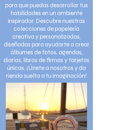
para que puedas desarrollar tus
habilidades en un ambiente
inspirador. Descubre nuestras
colecciones de papelería
creativa y personalizadas,
diseñadas para ayudarte a crear
álbumes de fotos, agendas,
diarios, libros de firmas y tarjetas
únicas. ¡Únete a nosotros y da
rienda suelta a tu imaginación!